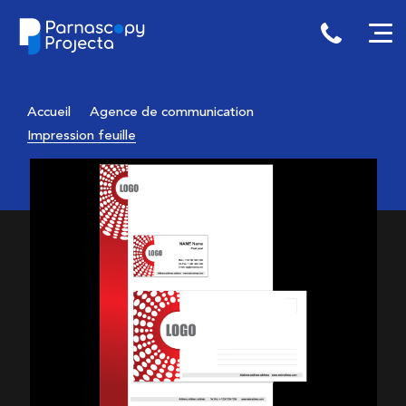
Skip to content
Parnascopy / Projecta
Faites bonne impression !
Accueil
Agence de communication
Impression feuille